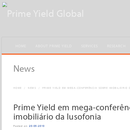
HOME
ABOUT PRIME YIELD
SERVICES
RESEARCH
News
HOME
/
NEWS
/
PRIME YIELD EM MEGA-CONFERÊNCIA SOBRE IMOBILIÁRIO
Prime Yield em mega-conferên
imobiliário da lusofonia
Posted on:
20-05-2010