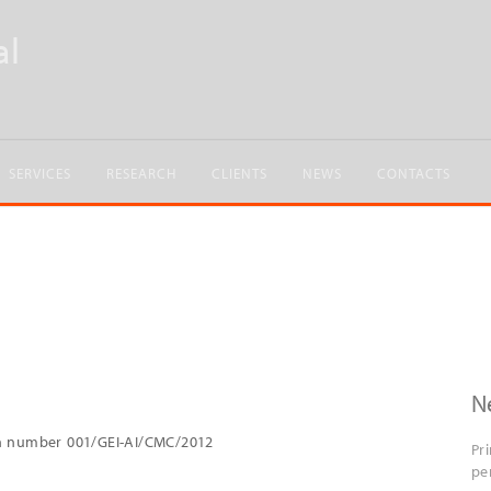
SERVICES
RESEARCH
CLIENTS
NEWS
CONTACTS
N
on number 001/GEI-AI/CMC/2012
Pr
pe