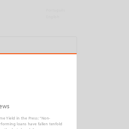
Português
English
ews
ime Yield in the Press: “Non-
rforming loans have fallen tenfold