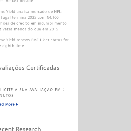
er the last decade”
ime Yield analisa mercado de NPL:
rtugal termina 2025 com €4.100
lhões de crédito em incumprimento,
z vezes menos do que em 2015
ime Yield renews PME Líder status for
e eighth time
valiações Certificadas
LICITE A SUA AVALIAÇÃO EM 2
INUTOS
ad More
ecent Research