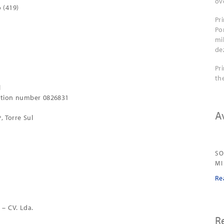
ov
 (419)
Pr
Po
mi
de
Pr
th
l
ration number 0826831
A
, Torre Sul
SO
M
Re
 – CV. Lda.
R