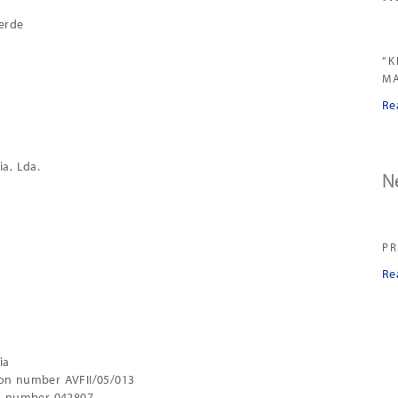
Verde
“K
MA
Re
ia, Lda.
N
PR
Re
ia
ion number AVFII/05/013
on number 042807