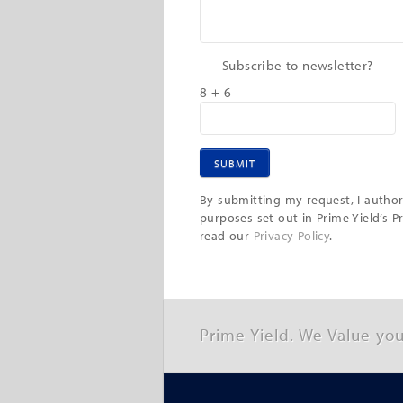
Subscribe to newsletter?
8 + 6
By submitting my request, I authori
purposes set out in Prime Yield’s P
read our
Privacy Policy
.
Prime Yield. We Value you