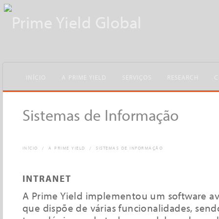
INÍCIO
A PRIME YIELD
SERVIÇOS
RESEARCH
C
Sistemas de Informação
INÍCIO
/
A PRIME YIELD
/
SISTEMAS DE INFORMAÇÃO
INTRANET
A Prime Yield implementou um software ava
que dispõe de várias funcionalidades, send