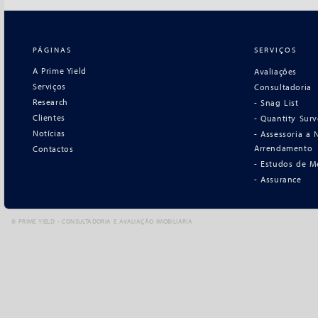
PÁGINAS
SERVIÇOS
A Prime Yield
Avaliações
Serviços
Consultadoria
Research
- Snag List
Clientes
- Quantity Sur
Notícias
- Assessoria a
Arrendamento
Contactos
- Estudos de M
- Assurance
©
PRIME YIELD - CONSULTADORIA E AVALIAÇÃO IMOBILIÁRIA