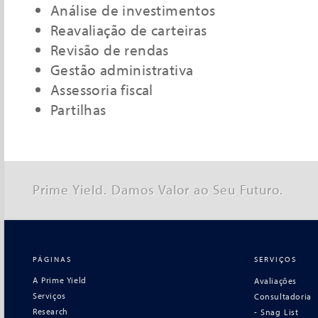
Análise de investimentos
Reavaliação de carteiras
Revisão de rendas
Gestão administrativa
Assessoria fiscal
Partilhas
Prime Yield. Damos Valor ao Seu Futuro.
PÁGINAS
SERVIÇOS
A Prime Yield
Avaliações
Serviços
Consultadoria
Research
- Snag List