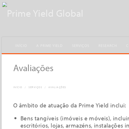
INÍCIO
A PRIME YIELD
SERVIÇOS
RESEARCH
C
Avaliações
INÍCIO
/
SERVIÇOS
/
AVALIAÇÕES
O âmbito de atuação da Prime Yield inclui:
Bens tangíveis (imóveis e móveis), inclu
escritórios, lojas, armazéns, instalações i