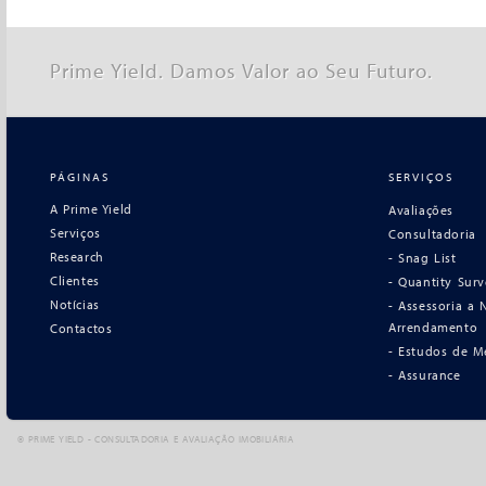
Prime Yield. Damos Valor ao Seu Futuro.
PÁGINAS
SERVIÇOS
A Prime Yield
Avaliações
Serviços
Consultadoria
Research
- Snag List
Clientes
- Quantity Sur
Notícias
- Assessoria a
Arrendamento
Contactos
- Estudos de M
- Assurance
©
PRIME YIELD - CONSULTADORIA E AVALIAÇÃO IMOBILIÁRIA