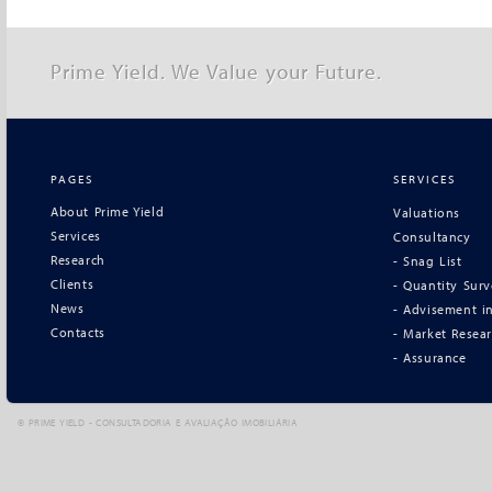
Prime Yield. We Value your Future.
PAGES
SERVICES
About Prime Yield
Valuations
Services
Consultancy
Research
- Snag List
Clients
- Quantity Sur
News
- Advisement in
Contacts
- Market Resea
- Assurance
©
PRIME YIELD - CONSULTADORIA E AVALIAÇÃO IMOBILIÁRIA